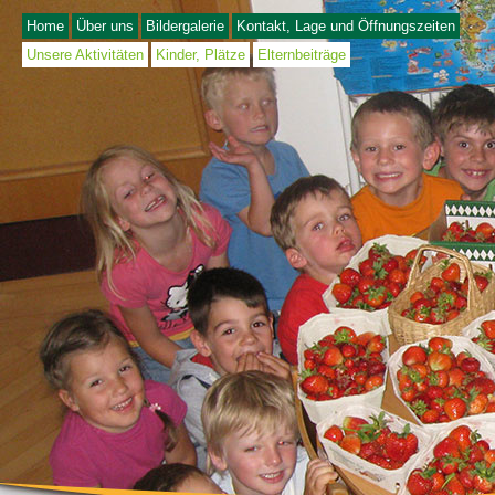
Home
Über uns
Bildergalerie
Kontakt, Lage und Öffnungszeiten
Unsere Aktivitäten
Kinder, Plätze
Elternbeiträge